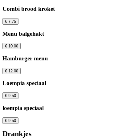
Combi brood kroket
€ 7.75
Menu balgehakt
€ 10.00
Hamburger menu
€ 12.00
Loempia speciaal
€ 9.50
loempia speciaal
€ 9.50
Drankjes