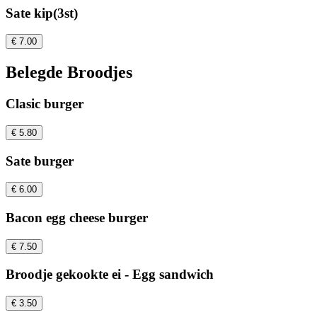
Sate kip(3st)
€ 7.00
Belegde Broodjes
Clasic burger
€ 5.80
Sate burger
€ 6.00
Bacon egg cheese burger
€ 7.50
Broodje gekookte ei - Egg sandwich
€ 3.50