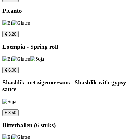
Picanto
€ 3.20
Loempia - Spring roll
€ 6.00
Shashlik met zigeunersaus - Shashlik with gypsy
sauce
€ 3.50
Bitterballen (6 stuks)