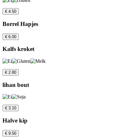
€ 4.50
Borrel Hapjes
€ 6.00
Kalfs kroket
€ 2.80
lihan bout
€ 3.10
Halve kip
€ 9.50