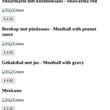
Shoarmarol met knoflooksaus - Shawarma roll
€ 4.20
Berehap met pindasaus - Meatball with peanut
sauce
€ 4.50
Gehaktbal met jus - Meatball with gravy
€ 4.00
Mexicano
€ 3.20