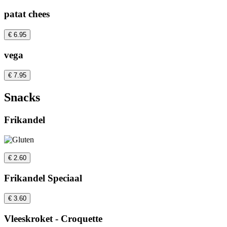
patat chees
€ 6.95
vega
€ 7.95
Snacks
Frikandel
€ 2.60
Frikandel Speciaal
€ 3.60
Vleeskroket - Croquette