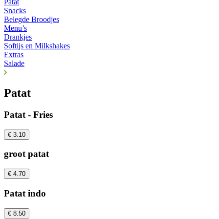
Patat
Snacks
Belegde Broodjes
Menu’s
Drankjes
Softijs en Milkshakes
Extras
Salade
Patat
Patat - Fries
€ 3.10
groot patat
€ 4.70
Patat indo
€ 8.50