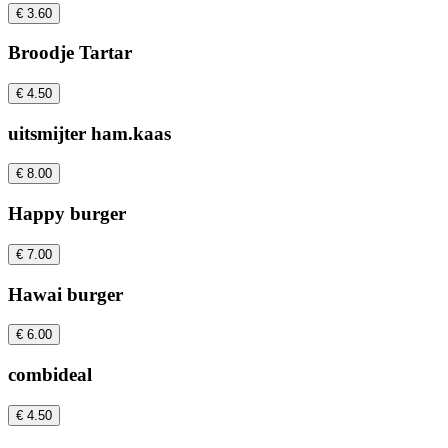
€ 3.60
Broodje Tartar
€ 4.50
uitsmijter ham.kaas
€ 8.00
Happy burger
€ 7.00
Hawai burger
€ 6.00
combideal
€ 4.50